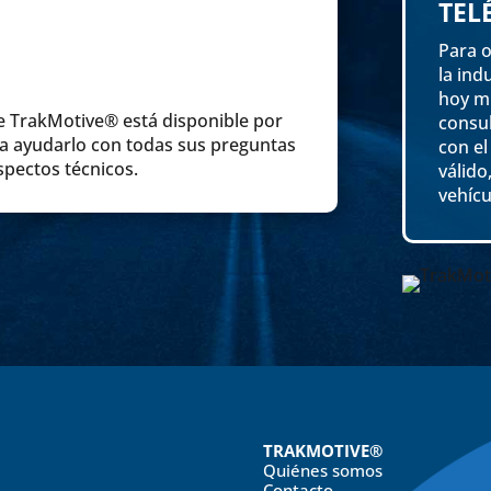
TEL
Para o
la ind
hoy mi
e TrakMotive® está disponible por
consul
ra ayudarlo con todas sus preguntas
con e
spectos técnicos.
válido
vehícu
TRAKMOTIVE®
Quiénes somos
Contacto