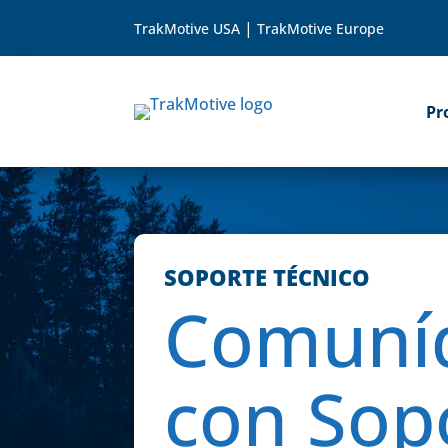
|
TrakMotive USA
TrakMotive Europe
Pr
SOPORTE TÉCNICO
Comuní
con Sop