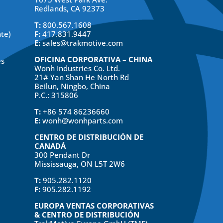
Redlands, CA 92373
T:
800.567.1608
nte)
F:
417.831.9447
E:
sales@trakmotive.com
OFICINA CORPORATIVA – CHINA
es
Wonh Industries Co. Ltd.
21# Yan Shan He North Rd
Beilun, Ningbo, China
P.C.: 315806
T:
+86 574 86236660
E:
wonh@wonhparts.com
CENTRO DE DISTRIBUCIÓN DE
CANADÁ
300 Pendant Dr
Mississauga, ON L5T 2W6
T:
905.282.1120
F:
905.282.1192
EUROPA VENTAS CORPORATIVAS
& CENTRO DE DISTRIBUCIÓN