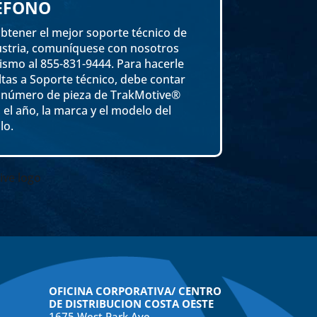
ÉFONO
btener el mejor soporte técnico de
ustria, comuníquese con nosotros
smo al 855-831-9444. Para hacerle
tas a Soporte técnico, debe contar
l número de pieza de TrakMotive®
, el año, la marca y el modelo del
lo.
OFICINA CORPORATIVA/ CENTRO
DE DISTRIBUCION COSTA OESTE
1675 West Park Ave.