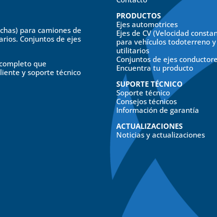
PRODUCTOS
Ejes automotrices
echas) para camiones de
Ejes de CV (Velocidad consta
tarios. Conjuntos de ejes
para vehículos todoterreno y
utilitarios
Conjuntos de ejes conductor
o completo que
Encuentra tu producto
cliente y soporte técnico
SUPORTE TÉCNICO
Soporte técnico
Consejos técnicos
Información de garantía
ACTUALIZACIONES
Noticias y actualizaciones