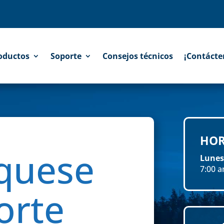
oductos
Soporte
Consejos técnicos
¡Contácte
HOR
quese
Lunes
7:00 a
orte